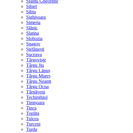
Sfântu Gheorghe
Sibiel
Sibiu
Sighișoara
Simeria
Slănic
Slatina
Slobozia
Snagov
Ștefănești
Suceava
Târgoviște
Târgu Jiu
Târgu Lăpuș
Târgu Mureș
Târgu Neamț
Târgu Ocna
Târnăveni
Techirghiol
Timișoara
Tinca
Toplița
Tulcea
Turceni
Turda