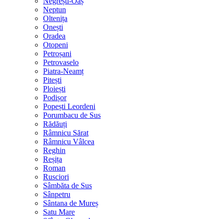
Negrești-Oaș
Neptun
Oltenița
Onești
Oradea
Otopeni
Petroșani
Petrovaselo
Piatra-Neamț
Pitești
Ploiești
Podișor
Popești Leordeni
Porumbacu de Sus
Rădăuți
Râmnicu Sărat
Râmnicu Vâlcea
Reghin
Reșița
Roman
Rusciori
Sâmbăta de Sus
Sânpetru
Sântana de Mureș
Satu Mare