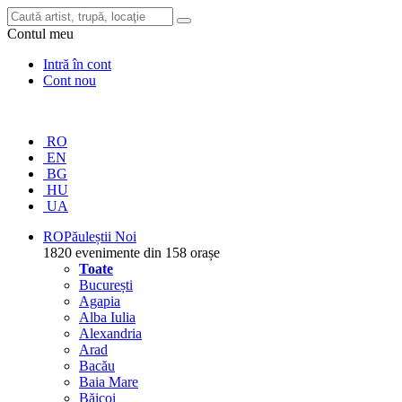
Contul meu
Intră în cont
Cont nou
RO
EN
BG
HU
UA
RO
Păuleștii Noi
1820 evenimente din 158 orașe
Toate
București
Agapia
Alba Iulia
Alexandria
Arad
Bacău
Baia Mare
Băicoi