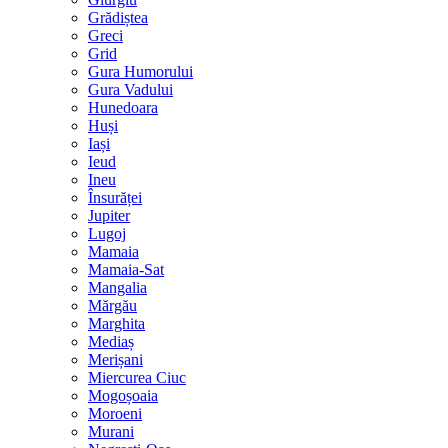
Grădiștea
Greci
Grid
Gura Humorului
Gura Vadului
Hunedoara
Huși
Iași
Ieud
Ineu
Însurăței
Jupiter
Lugoj
Mamaia
Mamaia-Sat
Mangalia
Mărgău
Marghita
Mediaș
Merișani
Miercurea Ciuc
Mogoșoaia
Moroeni
Murani