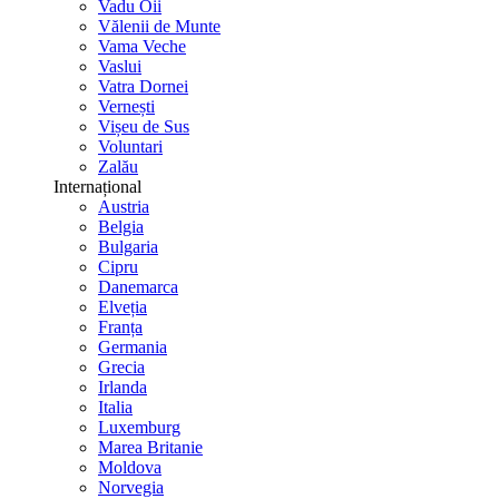
Vadu Oii
Vălenii de Munte
Vama Veche
Vaslui
Vatra Dornei
Vernești
Vișeu de Sus
Voluntari
Zalău
Internațional
Austria
Belgia
Bulgaria
Cipru
Danemarca
Elveția
Franța
Germania
Grecia
Irlanda
Italia
Luxemburg
Marea Britanie
Moldova
Norvegia