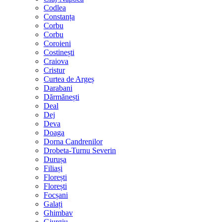
Codlea
Constanța
Corbu
Corbu
Coroieni
Costinești
Craiova
Cristur
Curtea de Argeș
Darabani
Dărmănești
Deal
Dej
Deva
Doaga
Dorna Candrenilor
Drobeta-Turnu Severin
Durușa
Filiași
Florești
Florești
Focșani
Galați
Ghimbav
Giurgiu