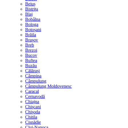
Beiuș
Bistrița
Blaj
Bobâlna
Bologa
Botoșani
Brăila
Brașov
Breb
Brezoi
Bucov
Buftea
Buzău
Călărași
Câmpina
Câmpulung
Câmpulung Moldovenesc
Caracal
Cernavodă
Chiajna
Chișcani
Chișoda
Chitila
Cisnădie
Cluj-Napoca