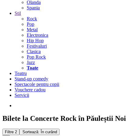
Olanda
Spania
Stil
Rock
Pop
Metal
Electronica
Hip Hop
Festivaluri
Clasica
Pop Rock
Jazz
Toate
Teatru
Stand-up comedy
Spectacole pentru copii
Vouchere cadou
Servicii
Bilete la Concerte Rock în Păuleștii Noi
Filtre
2
Sortează: În curând