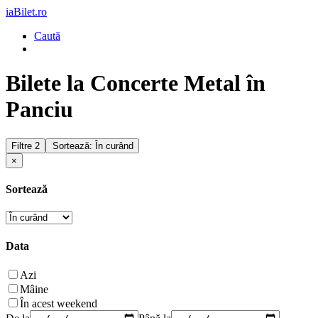
iaBilet.ro
Caută
Bilete la Concerte Metal în
Panciu
Filtre
2
Sortează: În curând
×
Sortează
Data
Azi
Mâine
În acest weekend
De la
Până la