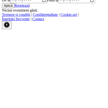
Resetează
Niciun eveniment găsit.
Termeni și condiții
|
Confidențialitate
|
Cookie-uri
|
Întrebări frecvente
|
Contact