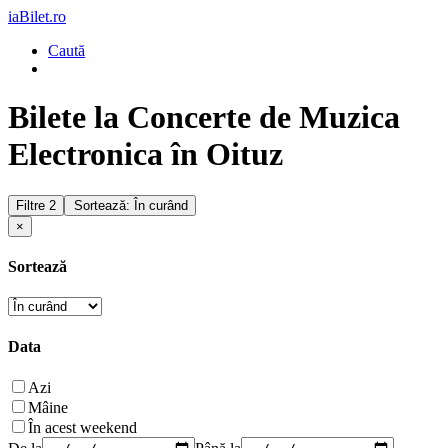
iaBilet.ro
Caută
Bilete la Concerte de Muzica
Electronica în Oituz
Filtre
2
Sortează: În curând
×
Sortează
Data
Azi
Mâine
În acest weekend
De la
Până la