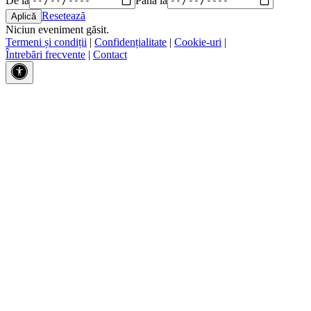
Resetează
Niciun eveniment găsit.
Termeni și condiții
|
Confidențialitate
|
Cookie-uri
|
Întrebări frecvente
|
Contact