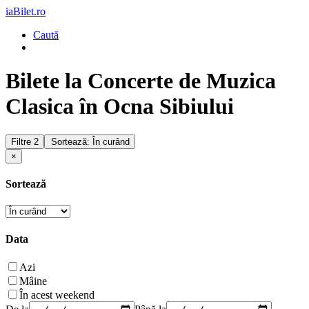
iaBilet.ro
Caută
Bilete la Concerte de Muzica
Clasica în Ocna Sibiului
Filtre
2
Sortează: În curând
×
Sortează
Data
Azi
Mâine
În acest weekend
De la
Până la