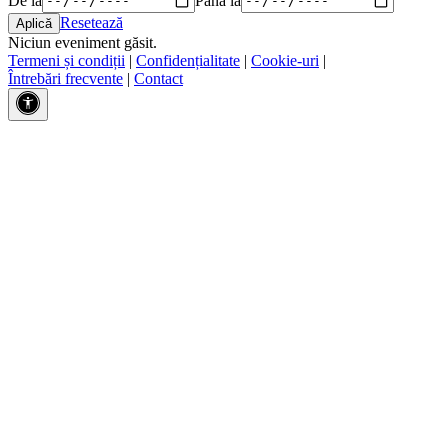
Resetează
Niciun eveniment găsit.
Termeni și condiții
|
Confidențialitate
|
Cookie-uri
|
Întrebări frecvente
|
Contact