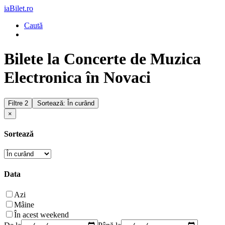
iaBilet.ro
Caută
Bilete la Concerte de Muzica
Electronica în Novaci
Filtre
2
Sortează: În curând
×
Sortează
Data
Azi
Mâine
În acest weekend
De la
Până la