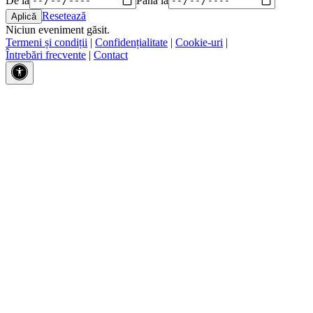
Resetează
Niciun eveniment găsit.
Termeni și condiții
|
Confidențialitate
|
Cookie-uri
|
Întrebări frecvente
|
Contact