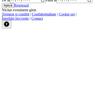
Resetează
Niciun eveniment găsit.
Termeni și condiții
|
Confidențialitate
|
Cookie-uri
|
Întrebări frecvente
|
Contact