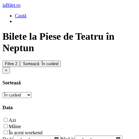
iaBilet.ro
Caută
Bilete la Piese de Teatru în
Neptun
Filtre
2
Sortează: În curând
×
Sortează
Data
Azi
Mâine
În acest weekend
De la
Până la