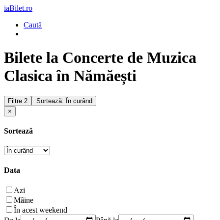
iaBilet.ro
Caută
Bilete la Concerte de Muzica
Clasica în Nămăești
Filtre
2
Sortează: În curând
×
Sortează
Data
Azi
Mâine
În acest weekend
De la
Până la