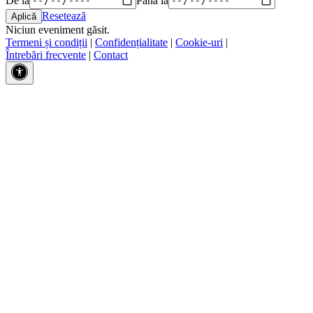
Resetează
Niciun eveniment găsit.
Termeni și condiții
|
Confidențialitate
|
Cookie-uri
|
Întrebări frecvente
|
Contact