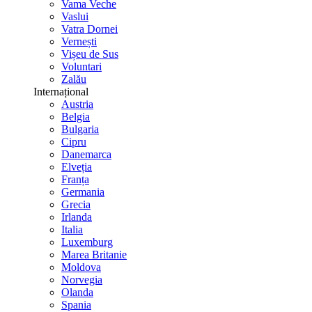
Vama Veche
Vaslui
Vatra Dornei
Vernești
Vișeu de Sus
Voluntari
Zalău
Internațional
Austria
Belgia
Bulgaria
Cipru
Danemarca
Elveția
Franța
Germania
Grecia
Irlanda
Italia
Luxemburg
Marea Britanie
Moldova
Norvegia
Olanda
Spania