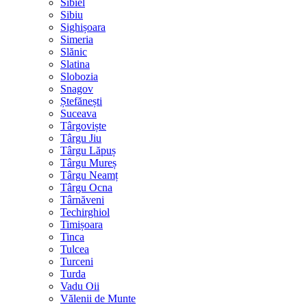
Sibiel
Sibiu
Sighișoara
Simeria
Slănic
Slatina
Slobozia
Snagov
Ștefănești
Suceava
Târgoviște
Târgu Jiu
Târgu Lăpuș
Târgu Mureș
Târgu Neamț
Târgu Ocna
Târnăveni
Techirghiol
Timișoara
Tinca
Tulcea
Turceni
Turda
Vadu Oii
Vălenii de Munte