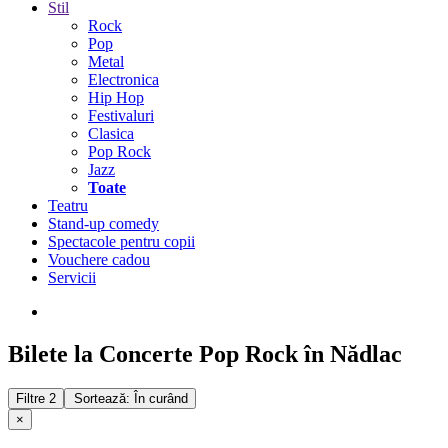
Stil
Rock
Pop
Metal
Electronica
Hip Hop
Festivaluri
Clasica
Pop Rock
Jazz
Toate
Teatru
Stand-up comedy
Spectacole pentru copii
Vouchere cadou
Servicii
Bilete la Concerte Pop Rock în Nădlac
Filtre
2
Sortează: În curând
×