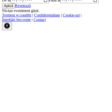
Resetează
Niciun eveniment găsit.
Termeni și condiții
|
Confidențialitate
|
Cookie-uri
|
Întrebări frecvente
|
Contact