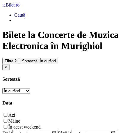
iaBilet.ro
Caută
Bilete la Concerte de Muzica
Electronica în Murighiol
Filtre
2
Sortează: În curând
×
Sortează
Data
Azi
Mâine
În acest weekend
De la
Până la