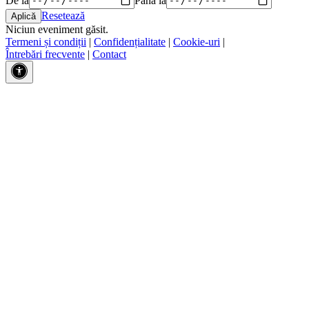
Resetează
Niciun eveniment găsit.
Termeni și condiții
|
Confidențialitate
|
Cookie-uri
|
Întrebări frecvente
|
Contact