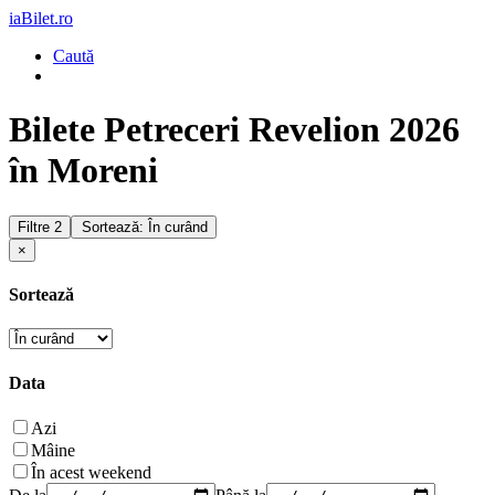
iaBilet.ro
Caută
Bilete Petreceri Revelion 2026
în Moreni
Filtre
2
Sortează: În curând
×
Sortează
Data
Azi
Mâine
În acest weekend
De la
Până la