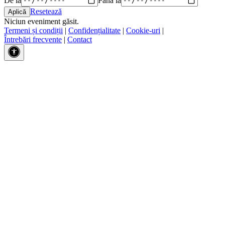
Resetează
Niciun eveniment găsit.
Termeni și condiții
|
Confidențialitate
|
Cookie-uri
|
Întrebări frecvente
|
Contact