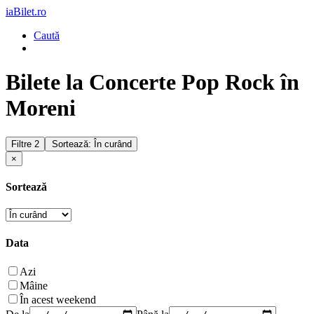
iaBilet.ro
Caută
Bilete la Concerte Pop Rock în
Moreni
Filtre
2
Sortează: În curând
×
Sortează
Data
Azi
Mâine
În acest weekend
De la
Până la