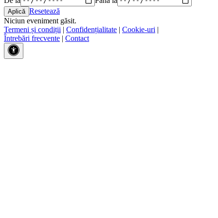
Resetează
Niciun eveniment găsit.
Termeni și condiții
|
Confidențialitate
|
Cookie-uri
|
Întrebări frecvente
|
Contact