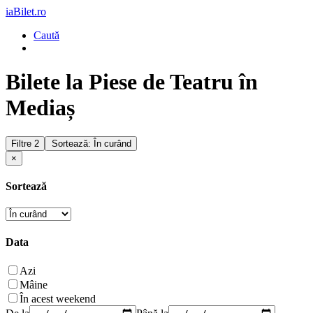
iaBilet.ro
Caută
Bilete la Piese de Teatru în
Mediaș
Filtre
2
Sortează: În curând
×
Sortează
Data
Azi
Mâine
În acest weekend
De la
Până la