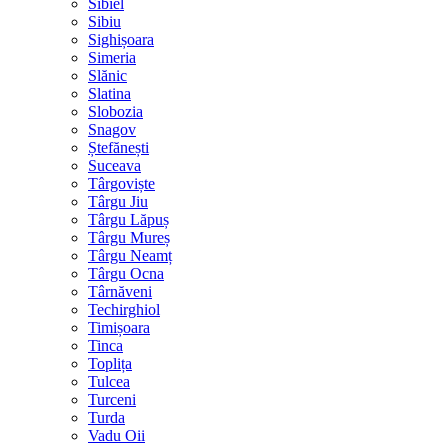
Sibiel
Sibiu
Sighișoara
Simeria
Slănic
Slatina
Slobozia
Snagov
Ștefănești
Suceava
Târgoviște
Târgu Jiu
Târgu Lăpuș
Târgu Mureș
Târgu Neamț
Târgu Ocna
Târnăveni
Techirghiol
Timișoara
Tinca
Toplița
Tulcea
Turceni
Turda
Vadu Oii