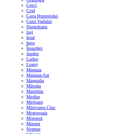
Greci
Grid
Gura Humorului
Gura Vadului
Hunedoara
Iași
Ieud
Ineu
Însurăței
Jupiter
Luduș
Lugoj
Mamaia
Mamaia-Sat
Mangalia
Mărgău
Marghita
Mediaș
Merișani
Miercurea Ciuc
Mogoșoaia
Moroeni
Murani
Neptun