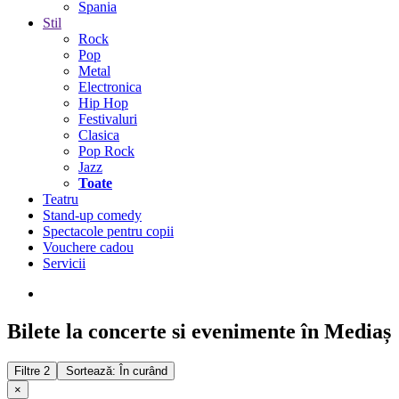
Spania
Stil
Rock
Pop
Metal
Electronica
Hip Hop
Festivaluri
Clasica
Pop Rock
Jazz
Toate
Teatru
Stand-up comedy
Spectacole pentru copii
Vouchere cadou
Servicii
Bilete la concerte si evenimente în Mediaș
Filtre
2
Sortează: În curând
×