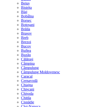
Beiuș
Bistrița
Blaj
Bobâlna
Borsec
Botoșani
Brăila
Brașov
Breb
Brezoi
Bucov
Buftea
Buzău
Călărași
Câmpina
Câmpulung
Câmpulung Moldovenesc
Caracal
Cernavodă
Chiajna
Chișcani
Chișoda
Chitila
Cisnădie
Cluj-Napoca