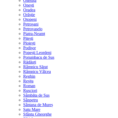
Oltenița
Onești
Oradea
Orăștie
Otopeni
Petroșani
Petrovaselo
Piatra-Neamț
Pitești
Ploiești
Podișor
Popești Leordeni
Porumbacu de Sus
Rădăuți
Râmnicu Sărat
Râmnicu Vâlcea
Reghin
Reșița
Roman
Rusciori
Sâmbăta de Sus
Sânpetru
Sântana de Mureș
Satu Mare
Sfântu Gheorghe