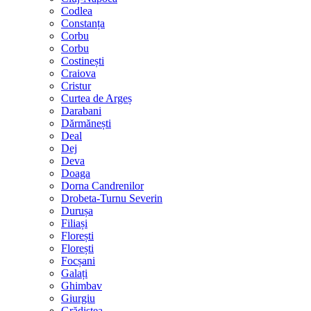
Codlea
Constanța
Corbu
Corbu
Costinești
Craiova
Cristur
Curtea de Argeș
Darabani
Dărmănești
Deal
Dej
Deva
Doaga
Dorna Candrenilor
Drobeta-Turnu Severin
Durușa
Filiași
Florești
Florești
Focșani
Galați
Ghimbav
Giurgiu
Grădiștea