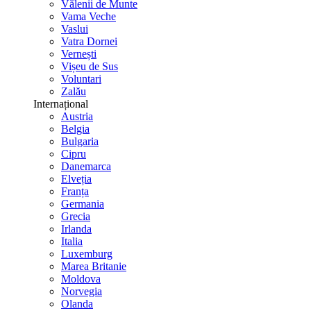
Vălenii de Munte
Vama Veche
Vaslui
Vatra Dornei
Vernești
Vișeu de Sus
Voluntari
Zalău
Internațional
Austria
Belgia
Bulgaria
Cipru
Danemarca
Elveția
Franța
Germania
Grecia
Irlanda
Italia
Luxemburg
Marea Britanie
Moldova
Norvegia
Olanda