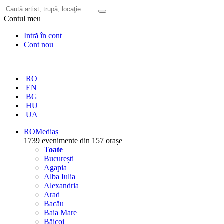
Contul meu
Intră în cont
Cont nou
RO
EN
BG
HU
UA
RO
Mediaș
1739 evenimente din 157 orașe
Toate
București
Agapia
Alba Iulia
Alexandria
Arad
Bacău
Baia Mare
Băicoi