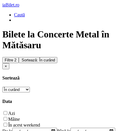
iaBilet.ro
Caută
Bilete la Concerte Metal în
Mătăsaru
Filtre
2
Sortează: În curând
×
Sortează
Data
Azi
Mâine
În acest weekend
De la
Până la