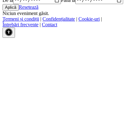
Resetează
Niciun eveniment găsit.
Termeni și condiții
|
Confidențialitate
|
Cookie-uri
|
Întrebări frecvente
|
Contact