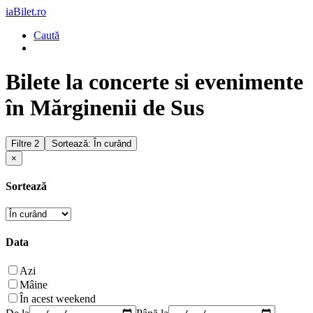
iaBilet.ro
Caută
Bilete la concerte si evenimente
în Mărginenii de Sus
Filtre
2
Sortează: În curând
×
Sortează
Data
Azi
Mâine
În acest weekend
De la
Până la