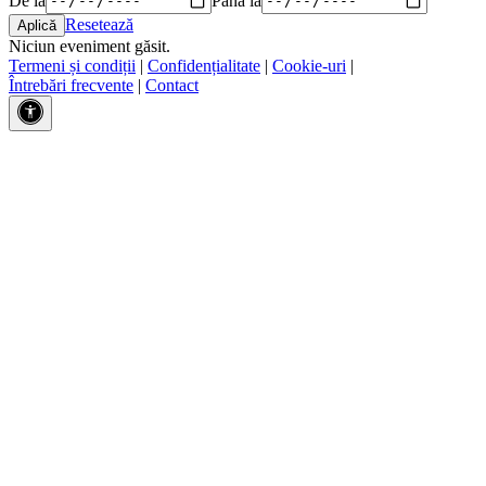
Resetează
Niciun eveniment găsit.
Termeni și condiții
|
Confidențialitate
|
Cookie-uri
|
Întrebări frecvente
|
Contact