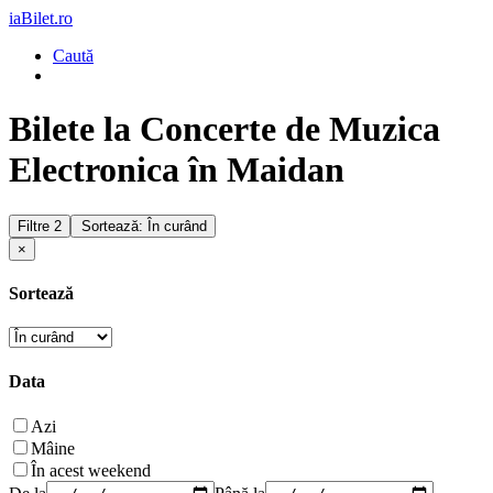
iaBilet.ro
Caută
Bilete la Concerte de Muzica
Electronica în Maidan
Filtre
2
Sortează: În curând
×
Sortează
Data
Azi
Mâine
În acest weekend
De la
Până la