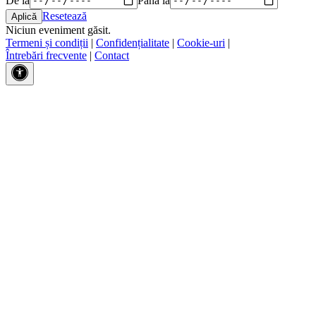
Resetează
Niciun eveniment găsit.
Termeni și condiții
|
Confidențialitate
|
Cookie-uri
|
Întrebări frecvente
|
Contact