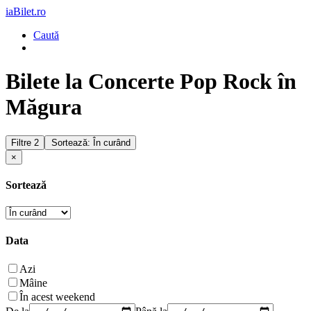
iaBilet.ro
Caută
Bilete la Concerte Pop Rock în
Măgura
Filtre
2
Sortează: În curând
×
Sortează
Data
Azi
Mâine
În acest weekend
De la
Până la