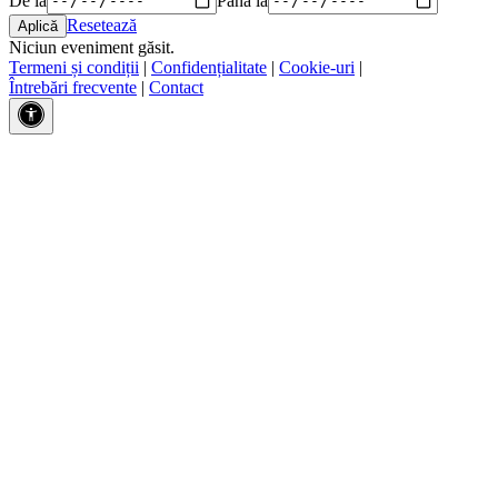
Resetează
Niciun eveniment găsit.
Termeni și condiții
|
Confidențialitate
|
Cookie-uri
|
Întrebări frecvente
|
Contact