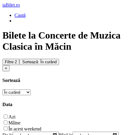
iaBilet.ro
Caută
Bilete la Concerte de Muzica
Clasica în Măcin
Filtre
2
Sortează: În curând
×
Sortează
Data
Azi
Mâine
În acest weekend
De la
Până la