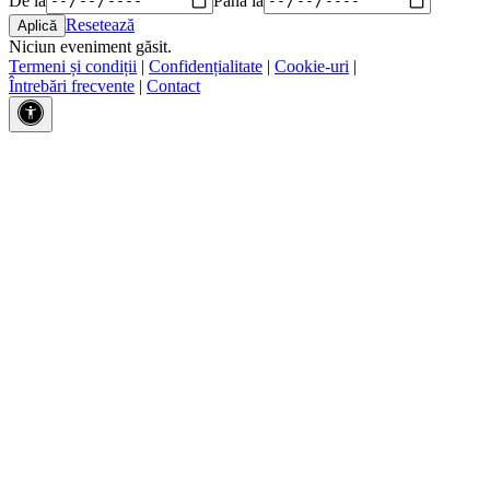
Resetează
Niciun eveniment găsit.
Termeni și condiții
|
Confidențialitate
|
Cookie-uri
|
Întrebări frecvente
|
Contact