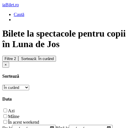
iaBilet.ro
Caută
Bilete la spectacole pentru copii
în Luna de Jos
Filtre
2
Sortează: În curând
×
Sortează
Data
Azi
Mâine
În acest weekend
De la
Până la