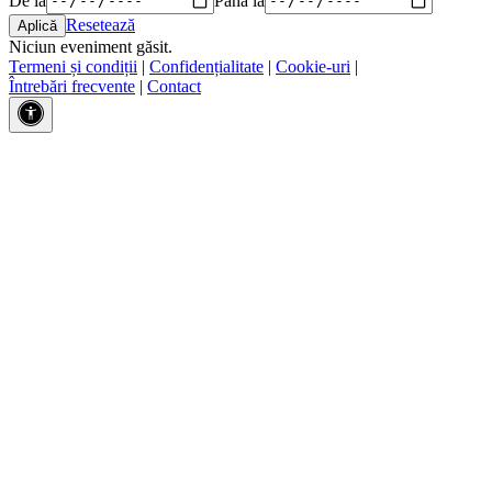
Resetează
Niciun eveniment găsit.
Termeni și condiții
|
Confidențialitate
|
Cookie-uri
|
Întrebări frecvente
|
Contact