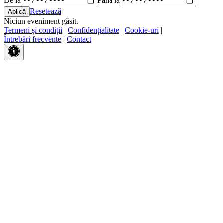
Resetează
Niciun eveniment găsit.
Termeni și condiții
|
Confidențialitate
|
Cookie-uri
|
Întrebări frecvente
|
Contact