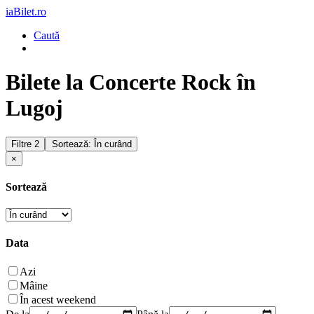
iaBilet.ro
Caută
Bilete la Concerte Rock în
Lugoj
Filtre
2
Sortează: În curând
×
Sortează
Data
Azi
Mâine
În acest weekend
De la
Până la