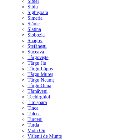
Sibiel
Sibiu
Sighișoara
Simeria
Slănic
Slatina
Slobozia
Snagov
Ștefănești
Suceava
Târgoviște
Târgu Jiu
Târgu Lăpuș
Târgu Mureș
Târgu Neamț
Târgu Ocna
Târnăveni
Techirghiol
Timișoara
Tinca
Tulcea
Turceni
Turda
Vadu Oii
Vălenii de Munte