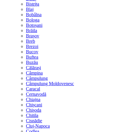
Bistrița
Blaj
Bobâlna
Bologa
Botoșani
Brăila
Brașov
Breb
Brezoi
Bucov
Buftea
Buzău
Călărași
Câmpina
Câmpulung
Câmpulung Moldovenesc
Caracal
Cernavodă
Chiajna
Chișcani
Chișoda
Chitila
Cisnădie
Cluj-Napoca
Codlea