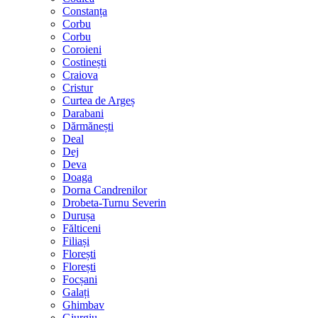
Constanța
Corbu
Corbu
Coroieni
Costinești
Craiova
Cristur
Curtea de Argeș
Darabani
Dărmănești
Deal
Dej
Deva
Doaga
Dorna Candrenilor
Drobeta-Turnu Severin
Durușa
Fălticeni
Filiași
Florești
Florești
Focșani
Galați
Ghimbav
Giurgiu