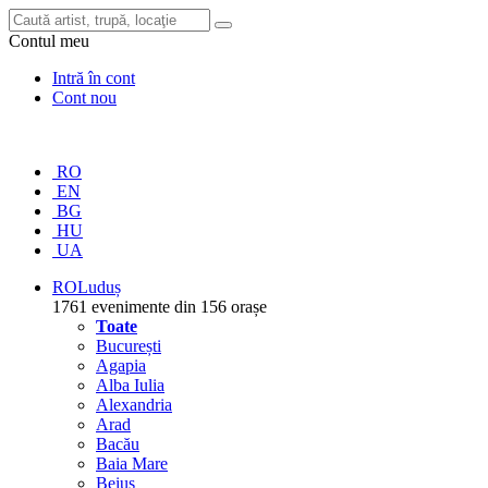
Contul meu
Intră în cont
Cont nou
RO
EN
BG
HU
UA
RO
Luduș
1761 evenimente din 156 orașe
Toate
București
Agapia
Alba Iulia
Alexandria
Arad
Bacău
Baia Mare
Beiuș