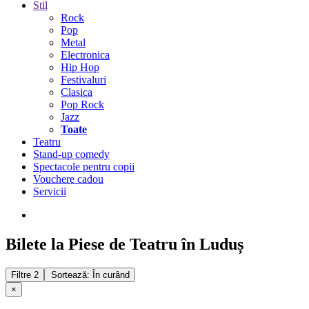
Stil
Rock
Pop
Metal
Electronica
Hip Hop
Festivaluri
Clasica
Pop Rock
Jazz
Toate
Teatru
Stand-up comedy
Spectacole pentru copii
Vouchere cadou
Servicii
Bilete la Piese de Teatru în Luduș
Filtre
2
Sortează: În curând
×