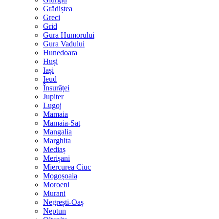
Grădiștea
Greci
Grid
Gura Humorului
Gura Vadului
Hunedoara
Huși
Iași
Ieud
Însurăței
Jupiter
Lugoj
Mamaia
Mamaia-Sat
Mangalia
Marghita
Mediaș
Merișani
Miercurea Ciuc
Mogoșoaia
Moroeni
Murani
Negrești-Oaș
Neptun