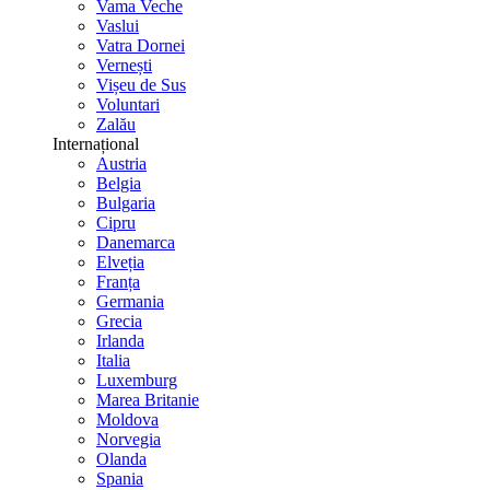
Vama Veche
Vaslui
Vatra Dornei
Vernești
Vișeu de Sus
Voluntari
Zalău
Internațional
Austria
Belgia
Bulgaria
Cipru
Danemarca
Elveția
Franța
Germania
Grecia
Irlanda
Italia
Luxemburg
Marea Britanie
Moldova
Norvegia
Olanda
Spania