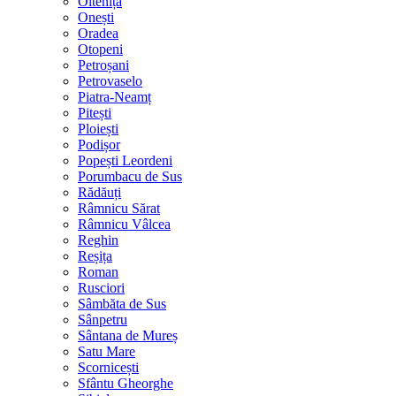
Oltenița
Onești
Oradea
Otopeni
Petroșani
Petrovaselo
Piatra-Neamț
Pitești
Ploiești
Podișor
Popești Leordeni
Porumbacu de Sus
Rădăuți
Râmnicu Sărat
Râmnicu Vâlcea
Reghin
Reșița
Roman
Rusciori
Sâmbăta de Sus
Sânpetru
Sântana de Mureș
Satu Mare
Scornicești
Sfântu Gheorghe