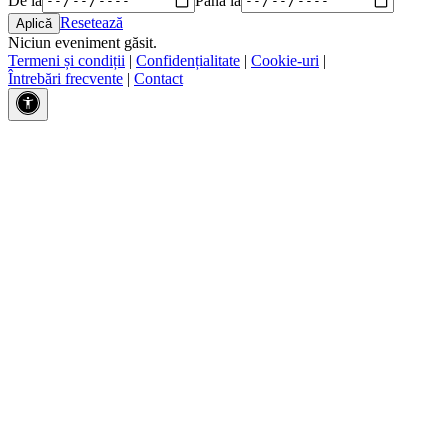
Resetează
Niciun eveniment găsit.
Termeni și condiții
|
Confidențialitate
|
Cookie-uri
|
Întrebări frecvente
|
Contact