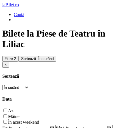
iaBilet.ro
Caută
Bilete la Piese de Teatru în
Liliac
Filtre
2
Sortează: În curând
×
Sortează
Data
Azi
Mâine
În acest weekend
De la
Până la