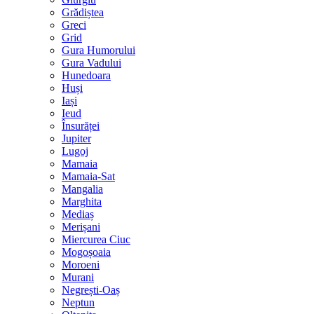
Grădiștea
Greci
Grid
Gura Humorului
Gura Vadului
Hunedoara
Huși
Iași
Ieud
Însurăței
Jupiter
Lugoj
Mamaia
Mamaia-Sat
Mangalia
Marghita
Mediaș
Merișani
Miercurea Ciuc
Mogoșoaia
Moroeni
Murani
Negrești-Oaș
Neptun