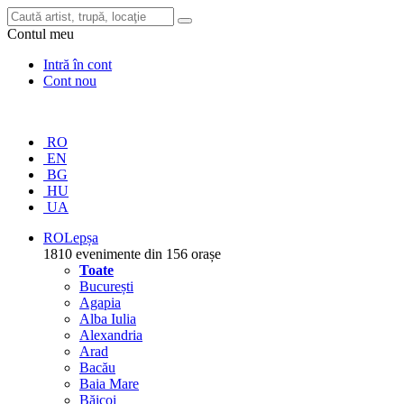
Contul meu
Intră în cont
Cont nou
RO
EN
BG
HU
UA
RO
Lepșa
1810 evenimente din 156 orașe
Toate
București
Agapia
Alba Iulia
Alexandria
Arad
Bacău
Baia Mare
Băicoi