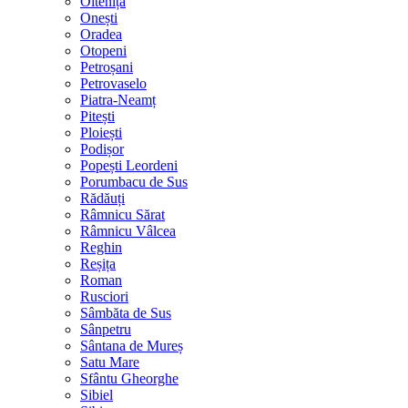
Oltenița
Onești
Oradea
Otopeni
Petroșani
Petrovaselo
Piatra-Neamț
Pitești
Ploiești
Podișor
Popești Leordeni
Porumbacu de Sus
Rădăuți
Râmnicu Sărat
Râmnicu Vâlcea
Reghin
Reșița
Roman
Rusciori
Sâmbăta de Sus
Sânpetru
Sântana de Mureș
Satu Mare
Sfântu Gheorghe
Sibiel