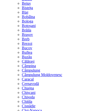
Beiuș
Bistrița
Blaj
Bobâlna
Bologa
Botoșani
Brăila
Brașov
Breb
Brezoi
Bucov
Buftea
Buzău
Călărași
Câmpina
Câmpulung
Câmpulung Moldovenesc
Caracal
Cernavodă
Chiajna
Chișcani
Chișoda
Chitila
Cisnădie
Cluj-Napoca