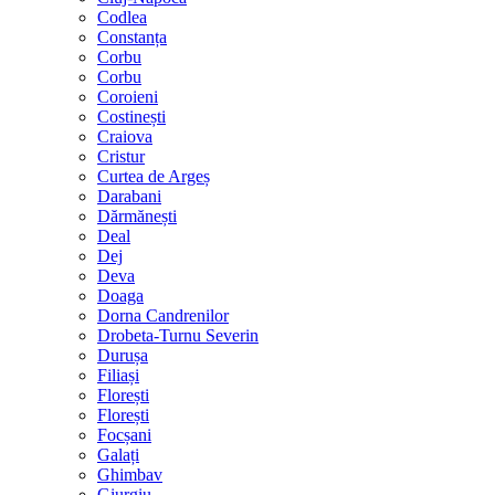
Codlea
Constanța
Corbu
Corbu
Coroieni
Costinești
Craiova
Cristur
Curtea de Argeș
Darabani
Dărmănești
Deal
Dej
Deva
Doaga
Dorna Candrenilor
Drobeta-Turnu Severin
Durușa
Filiași
Florești
Florești
Focșani
Galați
Ghimbav
Giurgiu