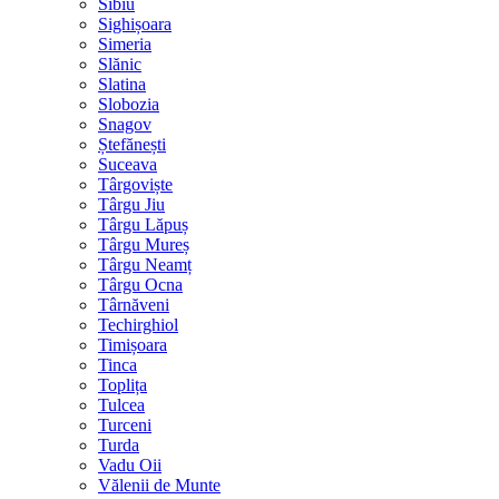
Sibiu
Sighișoara
Simeria
Slănic
Slatina
Slobozia
Snagov
Ștefănești
Suceava
Târgoviște
Târgu Jiu
Târgu Lăpuș
Târgu Mureș
Târgu Neamț
Târgu Ocna
Târnăveni
Techirghiol
Timișoara
Tinca
Toplița
Tulcea
Turceni
Turda
Vadu Oii
Vălenii de Munte