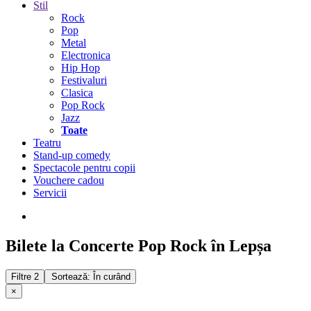
Stil
Rock
Pop
Metal
Electronica
Hip Hop
Festivaluri
Clasica
Pop Rock
Jazz
Toate
Teatru
Stand-up comedy
Spectacole pentru copii
Vouchere cadou
Servicii
Bilete la Concerte Pop Rock în Lepșa
Filtre
2
Sortează: În curând
×