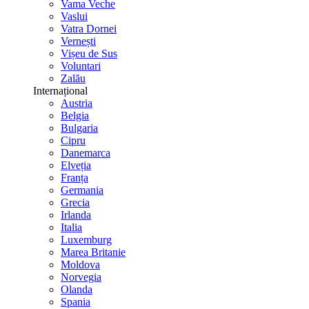
Vama Veche
Vaslui
Vatra Dornei
Vernești
Vișeu de Sus
Voluntari
Zalău
Internațional
Austria
Belgia
Bulgaria
Cipru
Danemarca
Elveția
Franța
Germania
Grecia
Irlanda
Italia
Luxemburg
Marea Britanie
Moldova
Norvegia
Olanda
Spania