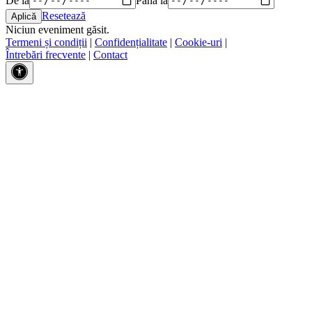
Resetează
Niciun eveniment găsit.
Termeni și condiții
|
Confidențialitate
|
Cookie-uri
|
Întrebări frecvente
|
Contact