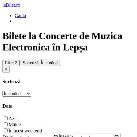
iaBilet.ro
Caută
Bilete la Concerte de Muzica
Electronica în Lepșa
Filtre
2
Sortează: În curând
×
Sortează
Data
Azi
Mâine
În acest weekend
De la
Până la