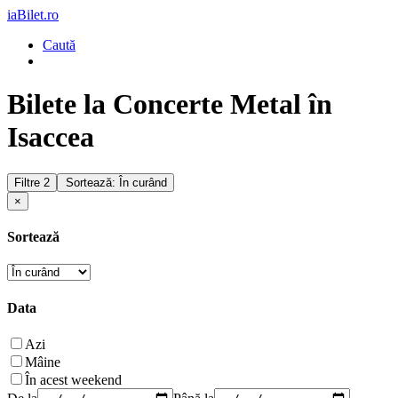
iaBilet.ro
Caută
Bilete la Concerte Metal în
Isaccea
Filtre
2
Sortează: În curând
×
Sortează
Data
Azi
Mâine
În acest weekend
De la
Până la