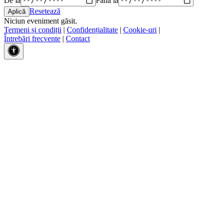
Resetează
Niciun eveniment găsit.
Termeni și condiții
|
Confidențialitate
|
Cookie-uri
|
Întrebări frecvente
|
Contact