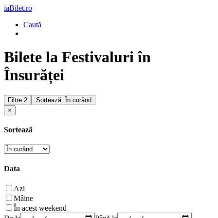
iaBilet.ro
Caută
Bilete la Festivaluri în
Însurăței
Filtre
2
Sortează: În curând
×
Sortează
Data
Azi
Mâine
În acest weekend
De la
Până la