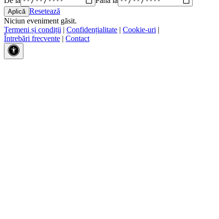
Resetează
Niciun eveniment găsit.
Termeni și condiții
|
Confidențialitate
|
Cookie-uri
|
Întrebări frecvente
|
Contact