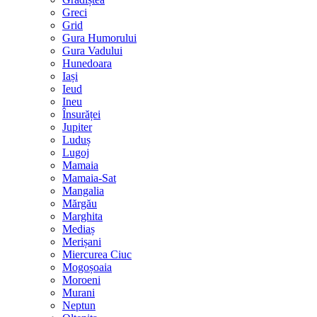
Greci
Grid
Gura Humorului
Gura Vadului
Hunedoara
Iași
Ieud
Ineu
Însurăței
Jupiter
Luduș
Lugoj
Mamaia
Mamaia-Sat
Mangalia
Mărgău
Marghita
Mediaș
Merișani
Miercurea Ciuc
Mogoșoaia
Moroeni
Murani
Neptun