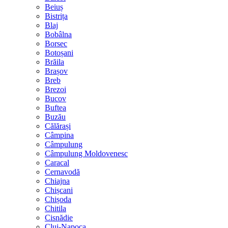
Beiuș
Bistrița
Blaj
Bobâlna
Borsec
Botoșani
Brăila
Brașov
Breb
Brezoi
Bucov
Buftea
Buzău
Călărași
Câmpina
Câmpulung
Câmpulung Moldovenesc
Caracal
Cernavodă
Chiajna
Chișcani
Chișoda
Chitila
Cisnădie
Cluj-Napoca