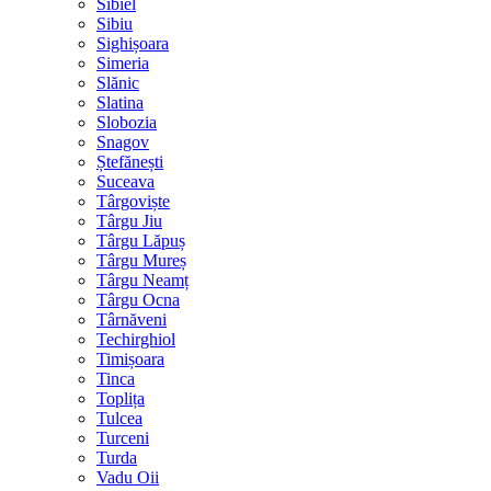
Sibiel
Sibiu
Sighișoara
Simeria
Slănic
Slatina
Slobozia
Snagov
Ștefănești
Suceava
Târgoviște
Târgu Jiu
Târgu Lăpuș
Târgu Mureș
Târgu Neamț
Târgu Ocna
Târnăveni
Techirghiol
Timișoara
Tinca
Toplița
Tulcea
Turceni
Turda
Vadu Oii