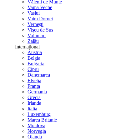
Vălenii de Munte
Vama Veche
Vaslui
Vatra Dornei
Vernești
Vișeu de Sus
Voluntari
Zalău
Internațional
Austria
Belgia
Bulgaria
Cipru
Danemarca
Elveția
Franța
Germania
Grecia
Irlanda
Italia
Luxemburg
Marea Britanie
Moldova
Norvegia
Olanda