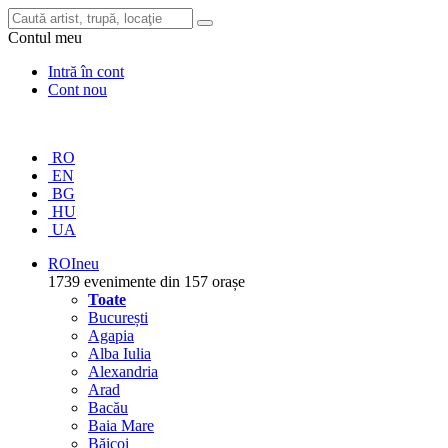
Contul meu
Intră în cont
Cont nou
RO
EN
BG
HU
UA
RO
Ineu
1739 evenimente din 157 orașe
Toate
București
Agapia
Alba Iulia
Alexandria
Arad
Bacău
Baia Mare
Băicoi