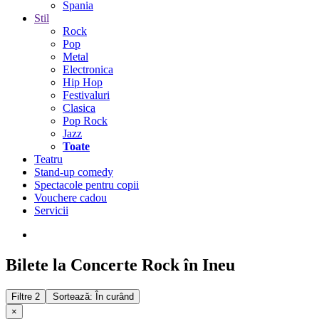
Spania
Stil
Rock
Pop
Metal
Electronica
Hip Hop
Festivaluri
Clasica
Pop Rock
Jazz
Toate
Teatru
Stand-up comedy
Spectacole pentru copii
Vouchere cadou
Servicii
Bilete la Concerte Rock în Ineu
Filtre
2
Sortează: În curând
×