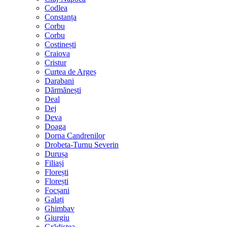
Codlea
Constanța
Corbu
Corbu
Costinești
Craiova
Cristur
Curtea de Argeș
Darabani
Dărmănești
Deal
Dej
Deva
Doaga
Dorna Candrenilor
Drobeta-Turnu Severin
Durușa
Filiași
Florești
Florești
Focșani
Galați
Ghimbav
Giurgiu
Grădiștea