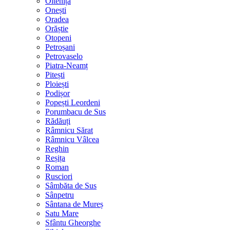
Oltenița
Onești
Oradea
Orăștie
Otopeni
Petroșani
Petrovaselo
Piatra-Neamț
Pitești
Ploiești
Podișor
Popești Leordeni
Porumbacu de Sus
Rădăuți
Râmnicu Sărat
Râmnicu Vâlcea
Reghin
Reșița
Roman
Rusciori
Sâmbăta de Sus
Sânpetru
Sântana de Mureș
Satu Mare
Sfântu Gheorghe