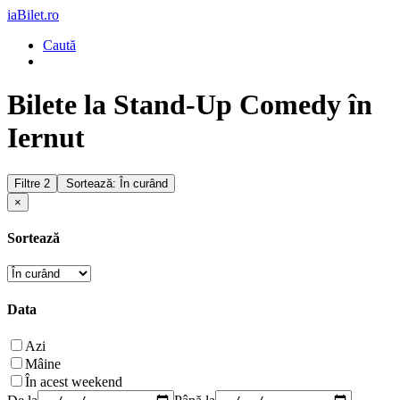
iaBilet.ro
Caută
Bilete la Stand-Up Comedy în
Iernut
Filtre
2
Sortează: În curând
×
Sortează
Data
Azi
Mâine
În acest weekend
De la
Până la