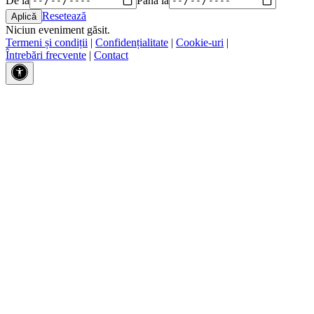
Resetează
Niciun eveniment găsit.
Termeni și condiții
|
Confidențialitate
|
Cookie-uri
|
Întrebări frecvente
|
Contact