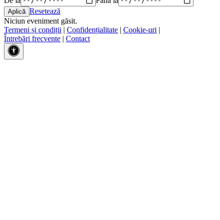
Resetează
Niciun eveniment găsit.
Termeni și condiții
|
Confidențialitate
|
Cookie-uri
|
Întrebări frecvente
|
Contact