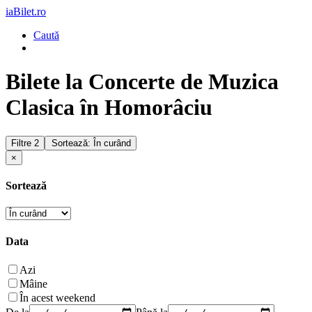
iaBilet.ro
Caută
Bilete la Concerte de Muzica
Clasica în Homorâciu
Filtre
2
Sortează: În curând
×
Sortează
Data
Azi
Mâine
În acest weekend
De la
Până la