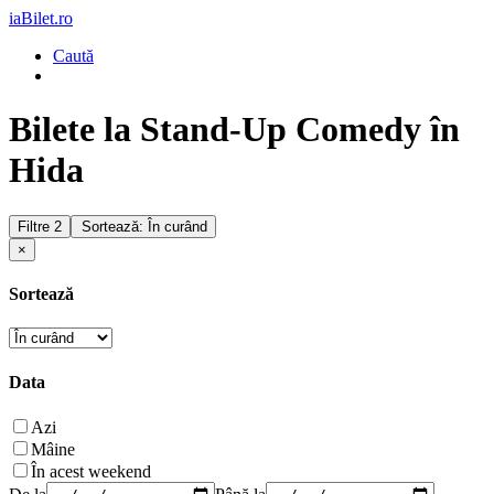
iaBilet.ro
Caută
Bilete la Stand-Up Comedy în
Hida
Filtre
2
Sortează: În curând
×
Sortează
Data
Azi
Mâine
În acest weekend
De la
Până la