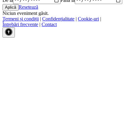
Resetează
Niciun eveniment găsit.
Termeni și condiții
|
Confidențialitate
|
Cookie-uri
|
Întrebări frecvente
|
Contact