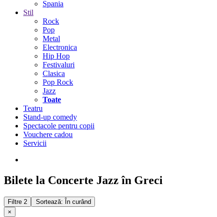
Spania
Stil
Rock
Pop
Metal
Electronica
Hip Hop
Festivaluri
Clasica
Pop Rock
Jazz
Toate
Teatru
Stand-up comedy
Spectacole pentru copii
Vouchere cadou
Servicii
Bilete la Concerte Jazz în Greci
Filtre
2
Sortează: În curând
×