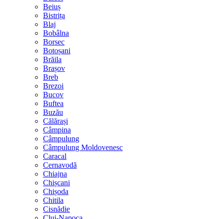
Beiuș
Bistrița
Blaj
Bobâlna
Borsec
Botoșani
Brăila
Brașov
Breb
Brezoi
Bucov
Buftea
Buzău
Călărași
Câmpina
Câmpulung
Câmpulung Moldovenesc
Caracal
Cernavodă
Chiajna
Chișcani
Chișoda
Chitila
Cisnădie
Cluj-Napoca