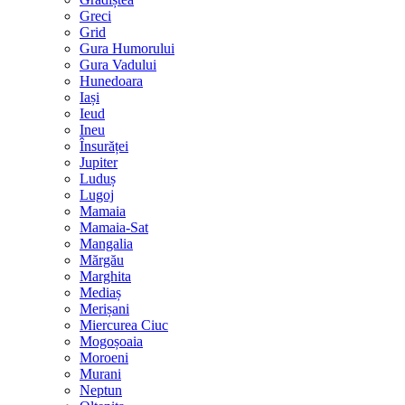
Greci
Grid
Gura Humorului
Gura Vadului
Hunedoara
Iași
Ieud
Ineu
Însurăței
Jupiter
Luduș
Lugoj
Mamaia
Mamaia-Sat
Mangalia
Mărgău
Marghita
Mediaș
Merișani
Miercurea Ciuc
Mogoșoaia
Moroeni
Murani
Neptun