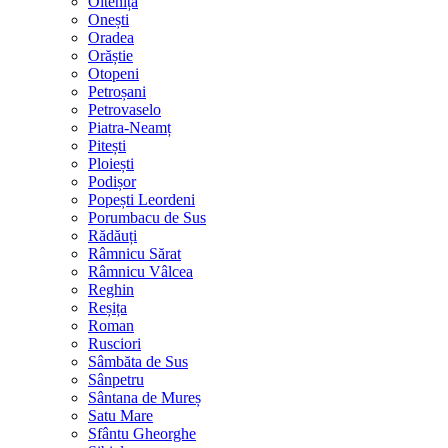
Oltenița
Onești
Oradea
Orăștie
Otopeni
Petroșani
Petrovaselo
Piatra-Neamț
Pitești
Ploiești
Podișor
Popești Leordeni
Porumbacu de Sus
Rădăuți
Râmnicu Sărat
Râmnicu Vâlcea
Reghin
Reșița
Roman
Rusciori
Sâmbăta de Sus
Sânpetru
Sântana de Mureș
Satu Mare
Sfântu Gheorghe