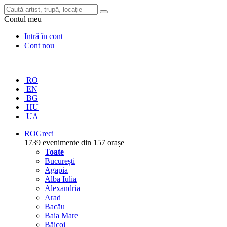
Contul meu
Intră în cont
Cont nou
RO
EN
BG
HU
UA
RO
Greci
1739 evenimente din 157 orașe
Toate
București
Agapia
Alba Iulia
Alexandria
Arad
Bacău
Baia Mare
Băicoi