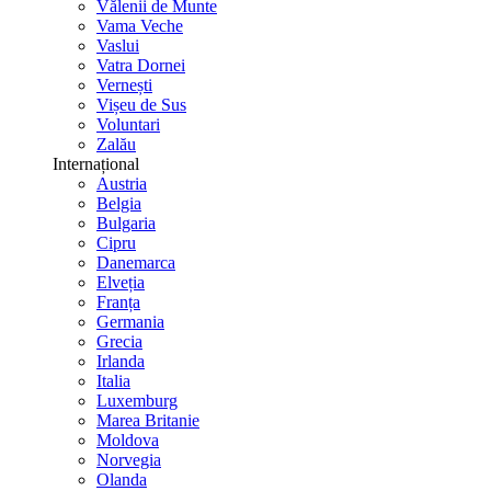
Vălenii de Munte
Vama Veche
Vaslui
Vatra Dornei
Vernești
Vișeu de Sus
Voluntari
Zalău
Internațional
Austria
Belgia
Bulgaria
Cipru
Danemarca
Elveția
Franța
Germania
Grecia
Irlanda
Italia
Luxemburg
Marea Britanie
Moldova
Norvegia
Olanda