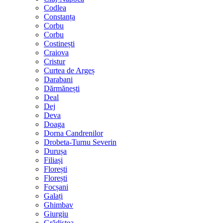
Codlea
Constanța
Corbu
Corbu
Costinești
Craiova
Cristur
Curtea de Argeș
Darabani
Dărmănești
Deal
Dej
Deva
Doaga
Dorna Candrenilor
Drobeta-Turnu Severin
Durușa
Filiași
Florești
Florești
Focșani
Galați
Ghimbav
Giurgiu
Grădiștea