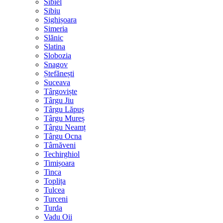
Sibiel
Sibiu
Sighișoara
Simeria
Slănic
Slatina
Slobozia
Snagov
Ștefănești
Suceava
Târgoviște
Târgu Jiu
Târgu Lăpuș
Târgu Mureș
Târgu Neamț
Târgu Ocna
Târnăveni
Techirghiol
Timișoara
Tinca
Toplița
Tulcea
Turceni
Turda
Vadu Oii