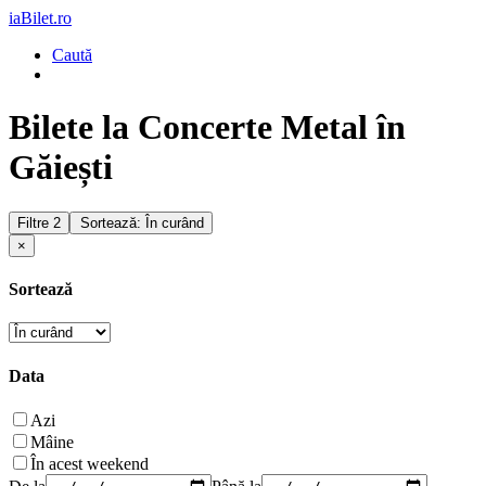
iaBilet.ro
Caută
Bilete la Concerte Metal în
Găiești
Filtre
2
Sortează: În curând
×
Sortează
Data
Azi
Mâine
În acest weekend
De la
Până la