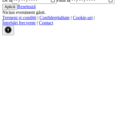
Resetează
Niciun eveniment găsit.
Termeni și condiții
|
Confidențialitate
|
Cookie-uri
|
Întrebări frecvente
|
Contact