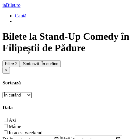
iaBilet.ro
Caută
Bilete la Stand-Up Comedy în
Filipeștii de Pădure
Filtre
2
Sortează: În curând
×
Sortează
Data
Azi
Mâine
În acest weekend
De la
Până la