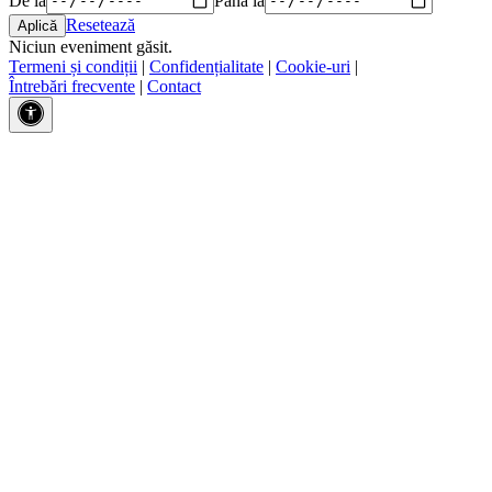
Resetează
Niciun eveniment găsit.
Termeni și condiții
|
Confidențialitate
|
Cookie-uri
|
Întrebări frecvente
|
Contact