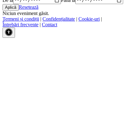
Resetează
Niciun eveniment găsit.
Termeni și condiții
|
Confidențialitate
|
Cookie-uri
|
Întrebări frecvente
|
Contact