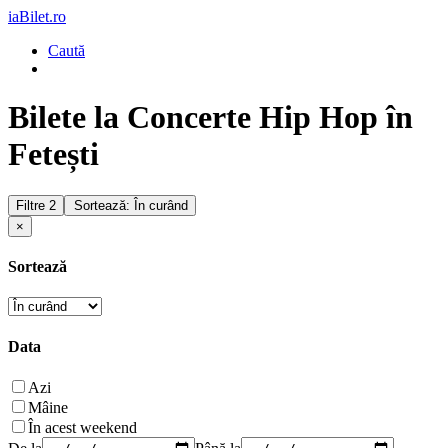
iaBilet.ro
Caută
Bilete la Concerte Hip Hop în
Fetești
Filtre
2
Sortează: În curând
×
Sortează
Data
Azi
Mâine
În acest weekend
De la
Până la