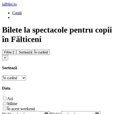
iaBilet.ro
Caută
Bilete la spectacole pentru copii
în Fălticeni
Filtre
2
Sortează: În curând
×
Sortează
Data
Azi
Mâine
În acest weekend
De la
Până la