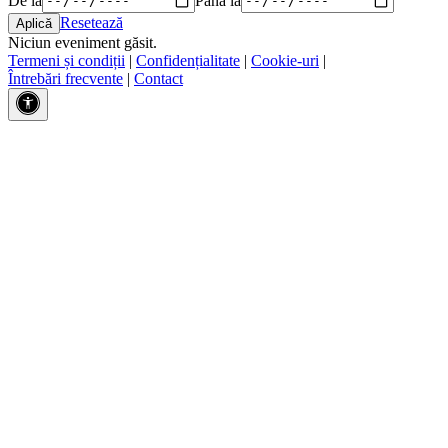
Resetează
Niciun eveniment găsit.
Termeni și condiții
|
Confidențialitate
|
Cookie-uri
|
Întrebări frecvente
|
Contact