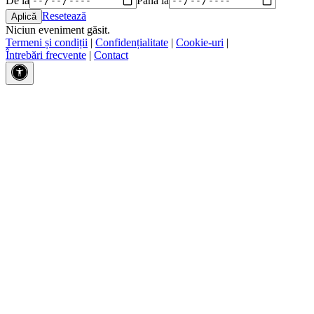
Resetează
Niciun eveniment găsit.
Termeni și condiții
|
Confidențialitate
|
Cookie-uri
|
Întrebări frecvente
|
Contact