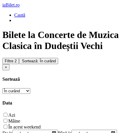
iaBilet.ro
Caută
Bilete la Concerte de Muzica
Clasica în Dudeștii Vechi
Filtre
2
Sortează: În curând
×
Sortează
Data
Azi
Mâine
În acest weekend
De la
Până la