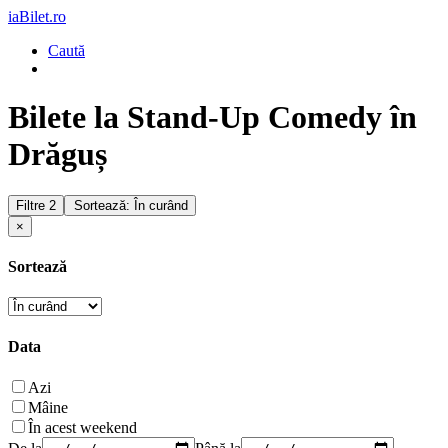
iaBilet.ro
Caută
Bilete la Stand-Up Comedy în
Drăguș
Filtre
2
Sortează: În curând
×
Sortează
Data
Azi
Mâine
În acest weekend
De la
Până la