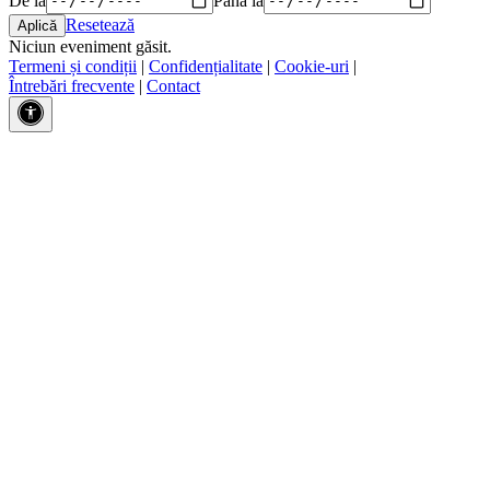
Resetează
Niciun eveniment găsit.
Termeni și condiții
|
Confidențialitate
|
Cookie-uri
|
Întrebări frecvente
|
Contact