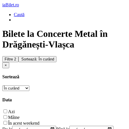
iaBilet.ro
Caută
Bilete la Concerte Metal în
Drăgănești-Vlașca
Filtre
2
Sortează: În curând
×
Sortează
Data
Azi
Mâine
În acest weekend
De la
Până la