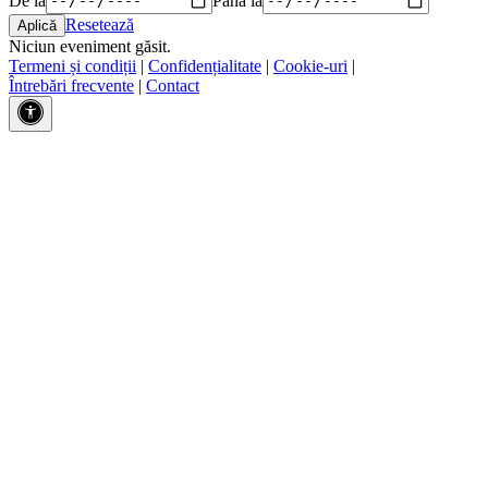
Resetează
Niciun eveniment găsit.
Termeni și condiții
|
Confidențialitate
|
Cookie-uri
|
Întrebări frecvente
|
Contact