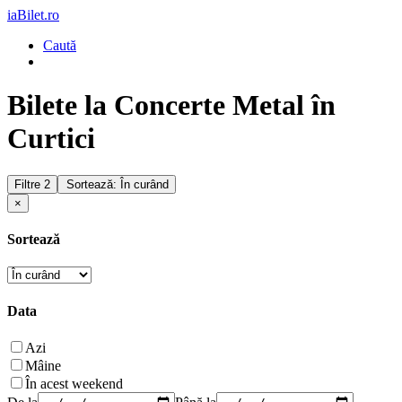
iaBilet.ro
Caută
Bilete la Concerte Metal în
Curtici
Filtre
2
Sortează: În curând
×
Sortează
Data
Azi
Mâine
În acest weekend
De la
Până la