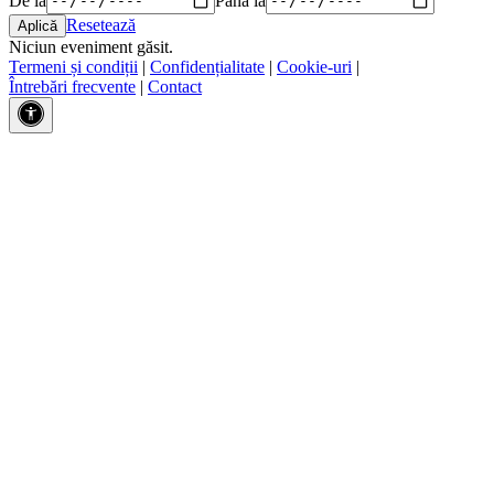
Resetează
Niciun eveniment găsit.
Termeni și condiții
|
Confidențialitate
|
Cookie-uri
|
Întrebări frecvente
|
Contact