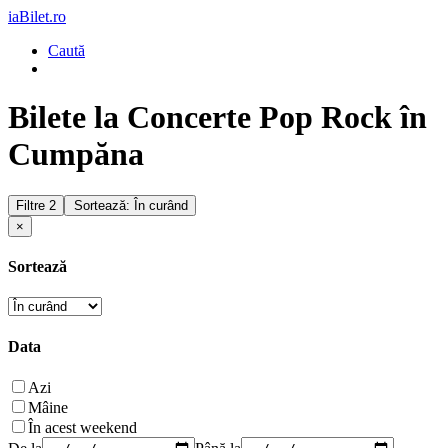
iaBilet.ro
Caută
Bilete la Concerte Pop Rock în
Cumpăna
Filtre
2
Sortează: În curând
×
Sortează
Data
Azi
Mâine
În acest weekend
De la
Până la