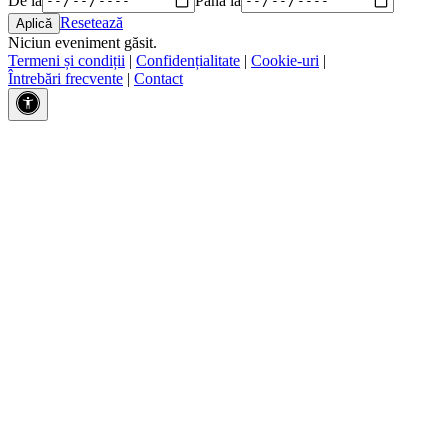
Resetează
Niciun eveniment găsit.
Termeni și condiții
|
Confidențialitate
|
Cookie-uri
|
Întrebări frecvente
|
Contact