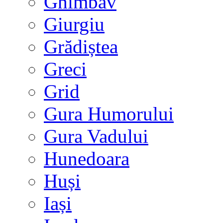
Ghimbav
Giurgiu
Grădiștea
Greci
Grid
Gura Humorului
Gura Vadului
Hunedoara
Huși
Iași