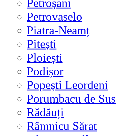
Petroșani
Petrovaselo
Piatra-Neamț
Pitești
Ploiești
Podișor
Popești Leordeni
Porumbacu de Sus
Rădăuți
Râmnicu Sărat