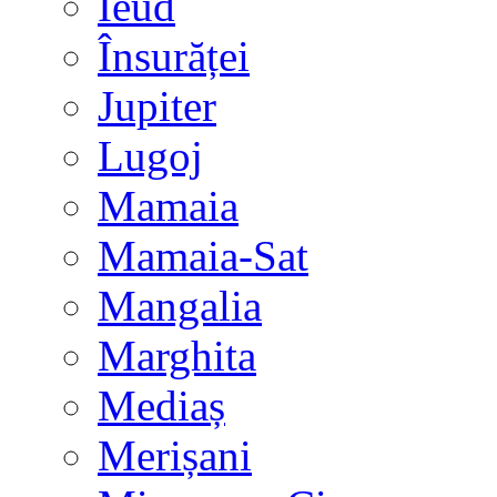
Ieud
Însurăței
Jupiter
Lugoj
Mamaia
Mamaia-Sat
Mangalia
Marghita
Mediaș
Merișani