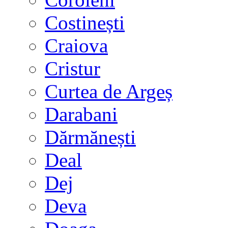
Costinești
Craiova
Cristur
Curtea de Argeș
Darabani
Dărmănești
Deal
Dej
Deva