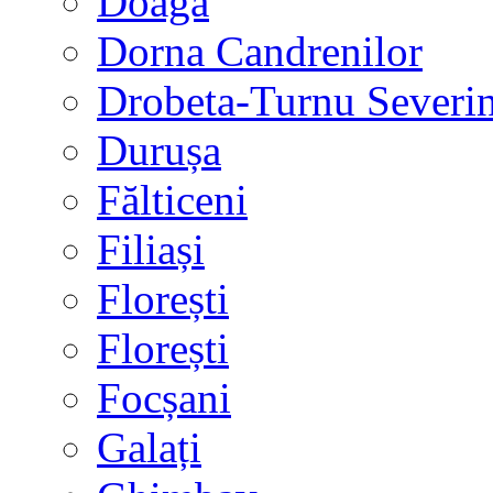
Doaga
Dorna Candrenilor
Drobeta-Turnu Severi
Durușa
Fălticeni
Filiași
Florești
Florești
Focșani
Galați