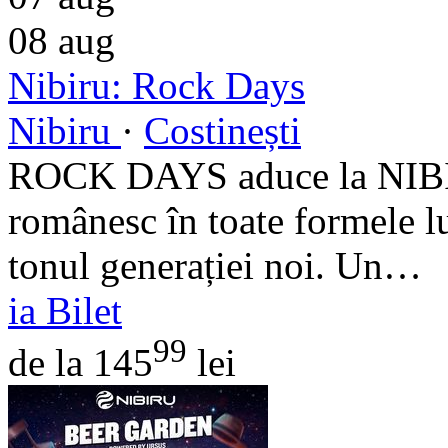
08
aug
Nibiru: Rock Days
Nibiru
·
Costinești
ROCK DAYS aduce la NIBIR
românesc în toate formele l
tonul generației noi. Un…
ia Bilet
99
de la 145
lei