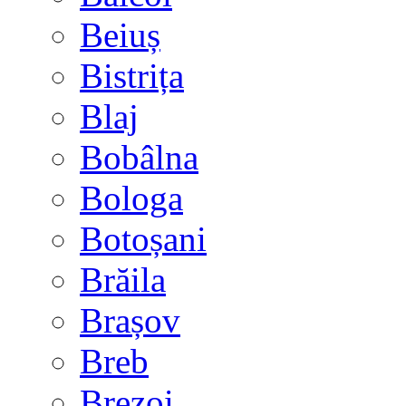
Beiuș
Bistrița
Blaj
Bobâlna
Bologa
Botoșani
Brăila
Brașov
Breb
Brezoi