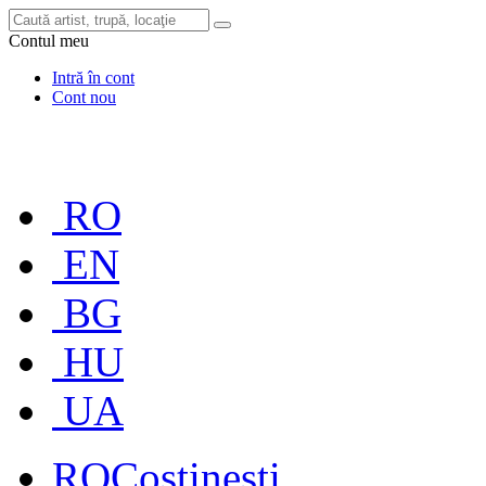
Contul meu
Intră în cont
Cont nou
RO
EN
BG
HU
UA
RO
Costinești