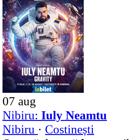
07
aug
Nibiru:
Iuly Neamtu
Nibiru
·
Costinești