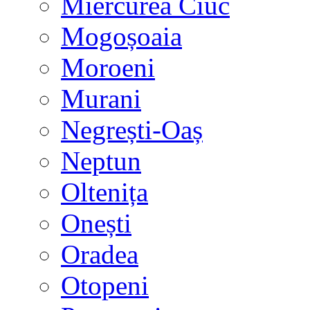
Miercurea Ciuc
Mogoșoaia
Moroeni
Murani
Negrești-Oaș
Neptun
Oltenița
Onești
Oradea
Otopeni