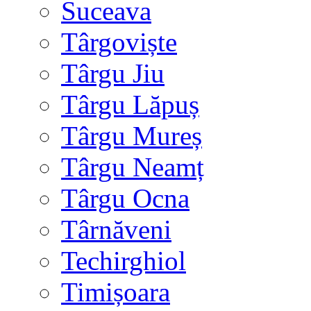
Suceava
Târgoviște
Târgu Jiu
Târgu Lăpuș
Târgu Mureș
Târgu Neamț
Târgu Ocna
Târnăveni
Techirghiol
Timișoara