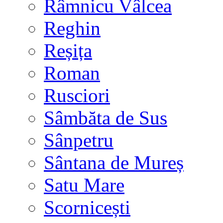
Râmnicu Vâlcea
Reghin
Reșița
Roman
Rusciori
Sâmbăta de Sus
Sânpetru
Sântana de Mureș
Satu Mare
Scornicești