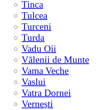
Tinca
Tulcea
Turceni
Turda
Vadu Oii
Vălenii de Munte
Vama Veche
Vaslui
Vatra Dornei
Vernești