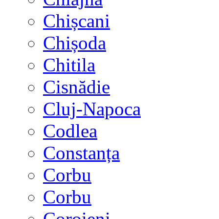
Chișcani
Chișoda
Chitila
Cisnădie
Cluj-Napoca
Codlea
Constanța
Corbu
Corbu
Coroieni