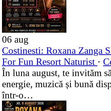
06
aug
Costinesti: Roxana Zanga 
For Fun Resort Naturist
·
Co
În luna august, te invităm s
energie, muzică și bună dis
într-o…