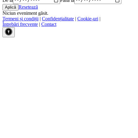
Resetează
Niciun eveniment găsit.
Termeni și condiții
|
Confidențialitate
|
Cookie-uri
|
Întrebări frecvente
|
Contact