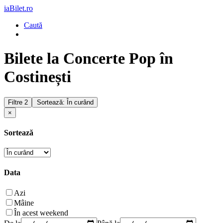
iaBilet.ro
Caută
Bilete la Concerte Pop în
Costinești
Filtre
2
Sortează: În curând
×
Sortează
Data
Azi
Mâine
În acest weekend
De la
Până la