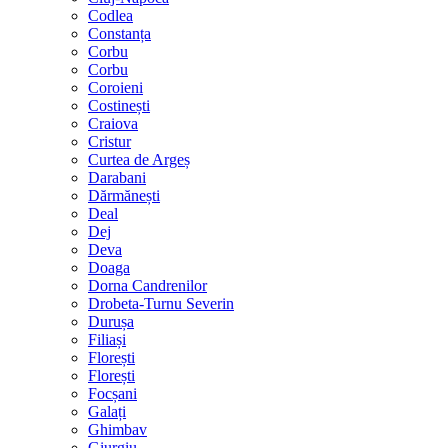
Codlea
Constanța
Corbu
Corbu
Coroieni
Costinești
Craiova
Cristur
Curtea de Argeș
Darabani
Dărmănești
Deal
Dej
Deva
Doaga
Dorna Candrenilor
Drobeta-Turnu Severin
Durușa
Filiași
Florești
Florești
Focșani
Galați
Ghimbav
Giurgiu