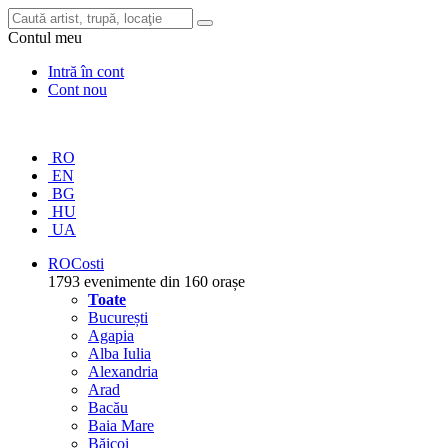
Contul meu
Intră în cont
Cont nou
RO
EN
BG
HU
UA
RO
Costi
1793 evenimente din 160 orașe
Toate
București
Agapia
Alba Iulia
Alexandria
Arad
Bacău
Baia Mare
Băicoi