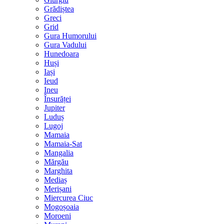
Grădiștea
Greci
Grid
Gura Humorului
Gura Vadului
Hunedoara
Huși
Iași
Ieud
Ineu
Însurăței
Jupiter
Luduș
Lugoj
Mamaia
Mamaia-Sat
Mangalia
Mărgău
Marghita
Mediaș
Merișani
Miercurea Ciuc
Mogoșoaia
Moroeni