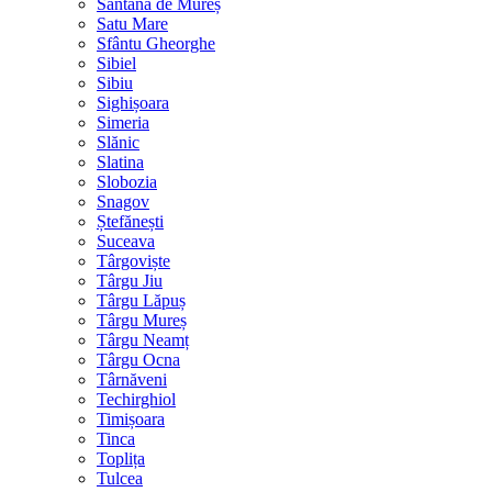
Sântana de Mureș
Satu Mare
Sfântu Gheorghe
Sibiel
Sibiu
Sighișoara
Simeria
Slănic
Slatina
Slobozia
Snagov
Ștefănești
Suceava
Târgoviște
Târgu Jiu
Târgu Lăpuș
Târgu Mureș
Târgu Neamț
Târgu Ocna
Târnăveni
Techirghiol
Timișoara
Tinca
Toplița
Tulcea