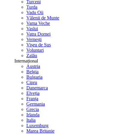
Turceni
Turda
Vadu Oii
Vălenii de Munte
Vama Veche
Vaslui
Vatra Dornei
Vernești
Vișeu de Sus
Voluntari
Zalău
Internațional
Austria
Belgia
Bulgaria
Cipru
Danemarca
Elveția
Franța
Germania
Grecia
Irlanda
Italia
Luxemburg
Marea Britanie