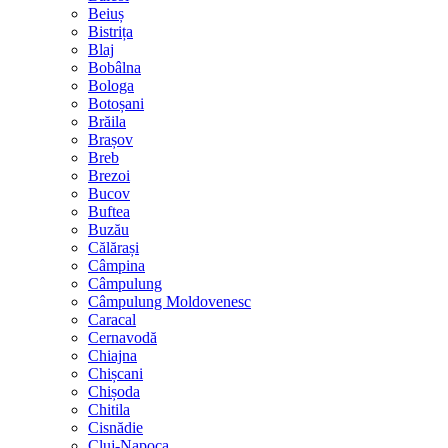
Beiuș
Bistrița
Blaj
Bobâlna
Bologa
Botoșani
Brăila
Brașov
Breb
Brezoi
Bucov
Buftea
Buzău
Călărași
Câmpina
Câmpulung
Câmpulung Moldovenesc
Caracal
Cernavodă
Chiajna
Chișcani
Chișoda
Chitila
Cisnădie
Cluj-Napoca