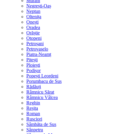
Murani
Negrești-Oaș
Neptun
Oltenița
Onești
Oradea
Orăștie
Otopeni
Petroșani
Petrovaselo
Piatra-Neamț
Pitești
Ploiești
Podișor
Popești Leordeni
Porumbacu de Sus
Rădăuți
Râmnicu Sărat
Râmnicu Vâlcea
Reghin
Reșița
Roman
Rusciori
Sâmbăta de Sus
Sânpetru