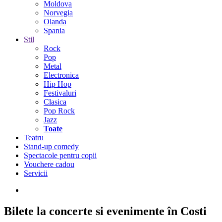
Moldova
Norvegia
Olanda
Spania
Stil
Rock
Pop
Metal
Electronica
Hip Hop
Festivaluri
Clasica
Pop Rock
Jazz
Toate
Teatru
Stand-up comedy
Spectacole pentru copii
Vouchere cadou
Servicii
Bilete la concerte si evenimente în Costi