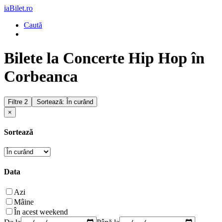
iaBilet.ro
Caută
Bilete la Concerte Hip Hop în
Corbeanca
Filtre
2
Sortează: În curând
×
Sortează
Data
Azi
Mâine
În acest weekend
De la
Până la