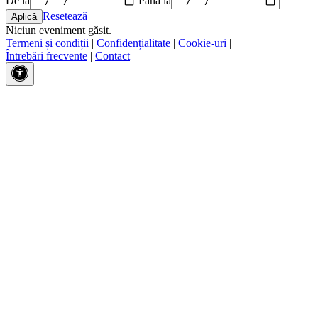
Resetează
Niciun eveniment găsit.
Termeni și condiții
|
Confidențialitate
|
Cookie-uri
|
Întrebări frecvente
|
Contact