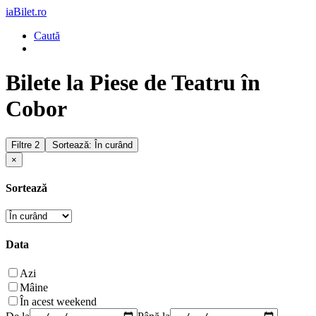
iaBilet.ro
Caută
Bilete la Piese de Teatru în
Cobor
Filtre
2
Sortează: În curând
×
Sortează
Data
Azi
Mâine
În acest weekend
De la
Până la