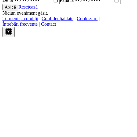
Resetează
Niciun eveniment găsit.
Termeni și condiții
|
Confidențialitate
|
Cookie-uri
|
Întrebări frecvente
|
Contact