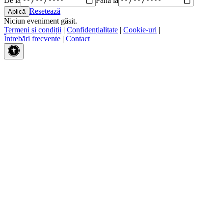
Resetează
Niciun eveniment găsit.
Termeni și condiții
|
Confidențialitate
|
Cookie-uri
|
Întrebări frecvente
|
Contact