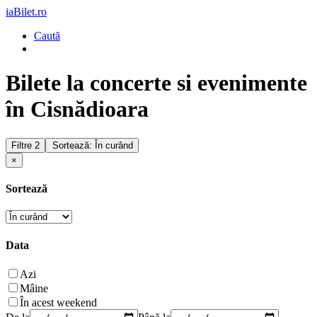
iaBilet.ro
Caută
Bilete la concerte si evenimente
în Cisnădioara
Filtre
2
Sortează: În curând
×
Sortează
Data
Azi
Mâine
În acest weekend
De la
Până la