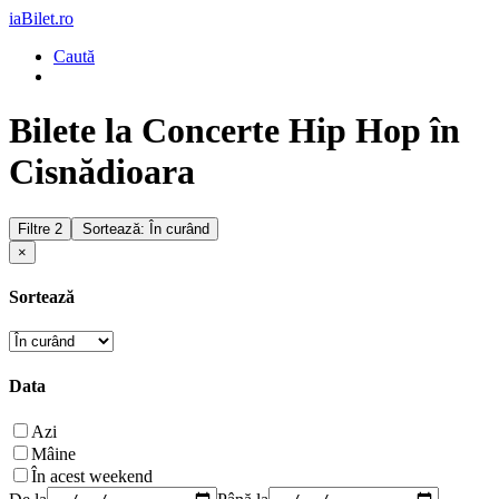
iaBilet.ro
Caută
Bilete la Concerte Hip Hop în
Cisnădioara
Filtre
2
Sortează: În curând
×
Sortează
Data
Azi
Mâine
În acest weekend
De la
Până la