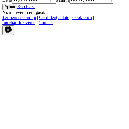
Resetează
Niciun eveniment găsit.
Termeni și condiții
|
Confidențialitate
|
Cookie-uri
|
Întrebări frecvente
|
Contact