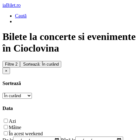
iaBilet.ro
Caută
Bilete la concerte si evenimente
în Cioclovina
Filtre
2
Sortează: În curând
×
Sortează
Data
Azi
Mâine
În acest weekend
De la
Până la