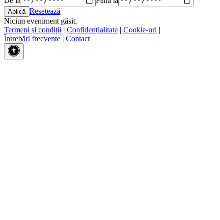
Resetează
Niciun eveniment găsit.
Termeni și condiții
|
Confidențialitate
|
Cookie-uri
|
Întrebări frecvente
|
Contact