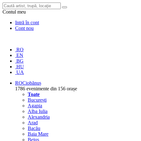
Contul meu
Intră în cont
Cont nou
RO
EN
BG
HU
UA
RO
Ciobănuș
1786 evenimente din 156 orașe
Toate
București
Agapia
Alba Iulia
Alexandria
Arad
Bacău
Baia Mare
Beiuș