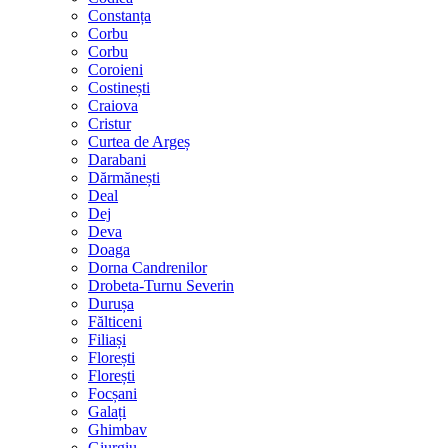
Constanța
Corbu
Corbu
Coroieni
Costinești
Craiova
Cristur
Curtea de Argeș
Darabani
Dărmănești
Deal
Dej
Deva
Doaga
Dorna Candrenilor
Drobeta-Turnu Severin
Durușa
Fălticeni
Filiași
Florești
Florești
Focșani
Galați
Ghimbav
Giurgiu