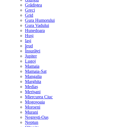
Grădiștea
Greci
Grid
Gura Humorului
Gura Vadului
Hunedoara
Huși
Iași
Ieud
Însurăței
Jupiter
Lugoj
Mamaia
Mamaia-Sat
Mangalia
Marghita
Mediaș
Merișani
Miercurea Ciuc
Mogoșoaia
Moroeni
Murani
Negrești-Oaș
Neptun