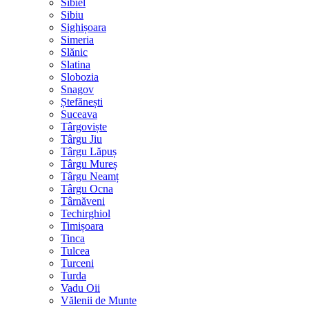
Sibiel
Sibiu
Sighișoara
Simeria
Slănic
Slatina
Slobozia
Snagov
Ștefănești
Suceava
Târgoviște
Târgu Jiu
Târgu Lăpuș
Târgu Mureș
Târgu Neamț
Târgu Ocna
Târnăveni
Techirghiol
Timișoara
Tinca
Tulcea
Turceni
Turda
Vadu Oii
Vălenii de Munte