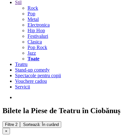
Stil
Rock
Pop
Metal
Electronica
Hip Hop
Festivaluri
Clasica
Pop Rock
Jazz
Toate
Teatru
Stand-up comedy
Spectacole pentru copii
Vouchere cadou
Servicii
Bilete la Piese de Teatru în Ciobănuș
Filtre
2
Sortează: În curând
×