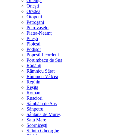
Oltenița
Onești
Oradea
Otopeni
Petroșani
Petrovaselo
Piatra-Neamț
Pitești
Ploiești
Podișor
Popești Leordeni
Porumbacu de Sus
Rădăuți
Râmnicu Sărat
Râmnicu Vâlcea
Reghin
Reșița
Roman
Rusciori
Sâmbăta de Sus
Sânpetru
Sântana de Mureș
Satu Mare
Scornicești
Sfântu Gheorghe