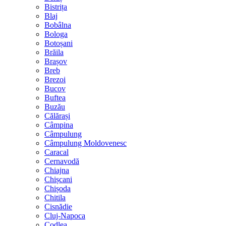
Bistrița
Blaj
Bobâlna
Bologa
Botoșani
Brăila
Brașov
Breb
Brezoi
Bucov
Buftea
Buzău
Călărași
Câmpina
Câmpulung
Câmpulung Moldovenesc
Caracal
Cernavodă
Chiajna
Chișcani
Chișoda
Chitila
Cisnădie
Cluj-Napoca
Codlea