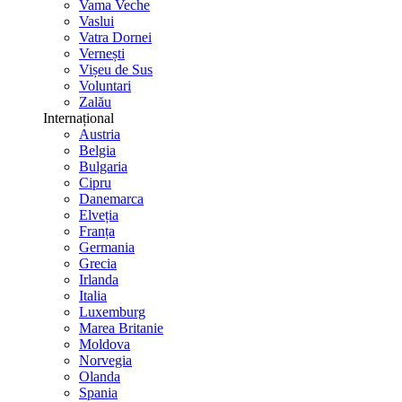
Vama Veche
Vaslui
Vatra Dornei
Vernești
Vișeu de Sus
Voluntari
Zalău
Internațional
Austria
Belgia
Bulgaria
Cipru
Danemarca
Elveția
Franța
Germania
Grecia
Irlanda
Italia
Luxemburg
Marea Britanie
Moldova
Norvegia
Olanda
Spania