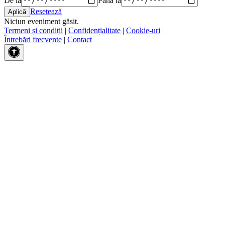
Resetează
Niciun eveniment găsit.
Termeni și condiții
|
Confidențialitate
|
Cookie-uri
|
Întrebări frecvente
|
Contact