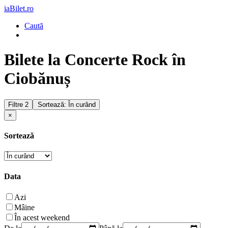
iaBilet.ro
Caută
Bilete la Concerte Rock în
Ciobănuș
Filtre
2
Sortează: În curând
×
Sortează
Data
Azi
Mâine
În acest weekend
De la
Până la